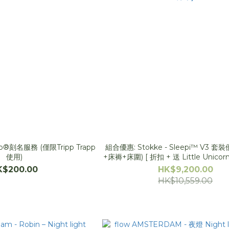
rapp®刻名服務 (僅限Tripp Trapp
組合優惠: Stokke - Sleepi™ V3 套
使用)
+床褥+床圍) [ 折扣 + 送 Little Unic
單]
K$200.00
HK$9,200.00
HK$10,559.00