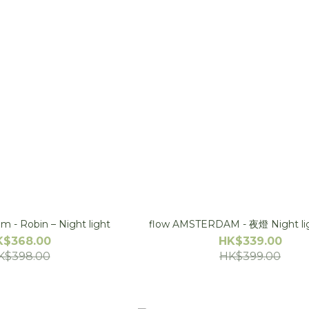
 - Robin – Night light
flow AMSTERDAM - 夜燈 Ni
K$368.00
HK$339.00
K$398.00
HK$399.00