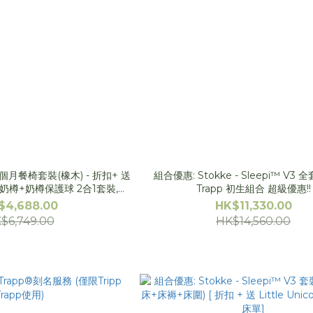
36+ 個月餐椅套裝(橡木) - 折扣+ 送
組合優惠: Stokke - Sleepi™ V3 全套
樽+奶樽保護球 2合1套裝,
Trapp 初生組合 超級優惠!!
 牙膠 x2, 日本安美潔-護理套裝]
$4,688.00
HK$11,330.00
$6,749.00
HK$14,560.00