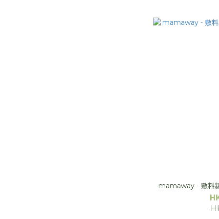
mamaway - 敷料
H
H