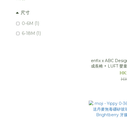
尺寸
0-6M (1)
6-18M (1)
enfix x ABC Desi
成長椅 + LUFT 
墊, 上機收納袋] *
HK
HK