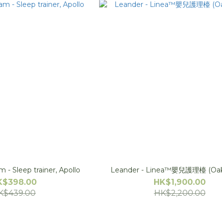
flow Amsterdam - Sleep trainer, Apollo
Leander - Linea™嬰兒護理檯 (Oa
K$398.00
HK$1,900.00
K$439.00
HK$2,200.00