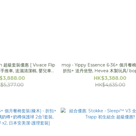
gn 超級套裝優惠 [ Vivace Flip
moji - Yippy Essence 6-36+ 個月
嬰童手推車, 送濕清潔棉, 嬰兒車座
折扣+ 送丹坐墊, Hevea 木製玩具/ bo
BB 展訂單在 20/8 後送貨*
具套裝]
$3,888.00
HK$3,388.00
$5,377.00
HK$4,635.00