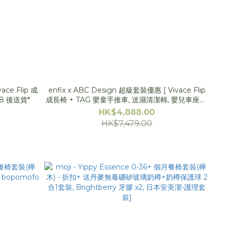
enfix x ABC Design 超級套裝優惠 [ Vivace Flip
/8 後送貨*
成長椅 + TAG 嬰童手推車, 送濕清潔棉, 嬰兒車座墊,
蚊帳] *BB 展訂單在 20/8 後送貨*
HK$4,888.00
HK$7,479.00