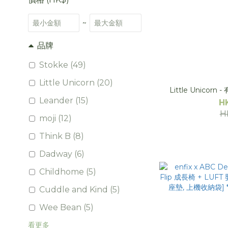
~
品牌
Stokke (49)
Little Unicorn (20)
Little Unicor
Leander (15)
H
H
moji (12)
Think B (8)
Dadway (6)
Childhome (5)
Cuddle and Kind (5)
Wee Bean (5)
看更多