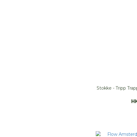
Stokke - Tripp T
H