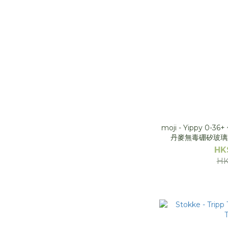
moji - Yippy 0-
丹麥無毒硼矽玻璃奶
Brightberry
HK
HK