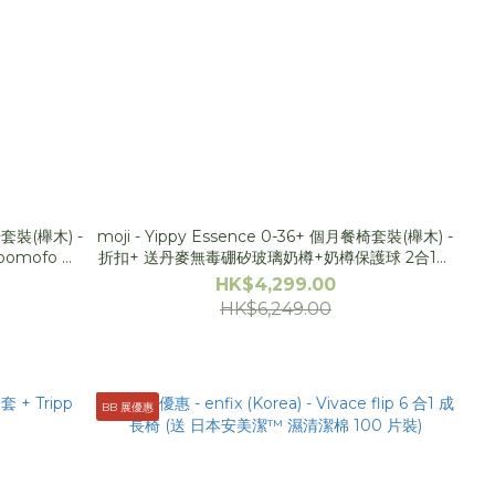
餐椅套裝(櫸木) -
moji - Yippy Essence 0-36+ 個月餐椅套裝(櫸木) -
pomofo 餐
折扣+ 送丹麥無毒硼矽玻璃奶樽+奶樽保護球 2合1套
裝, Brightberry 牙膠 x2, 日本安美潔-護理套裝]
HK$4,299.00
HK$6,249.00
BB 展優惠