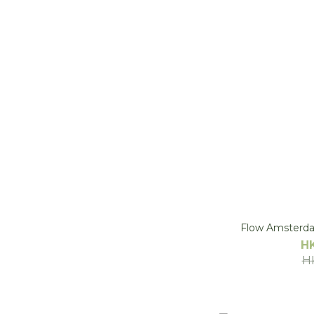
Flow Amsterdam
H
H