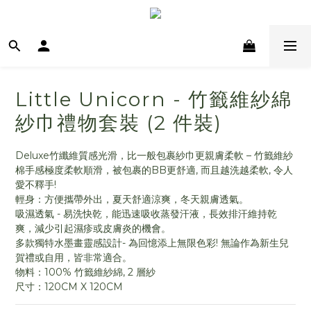
Little Unicorn - 竹籤維紗綿
紗巾禮物套裝 (2 件裝)
Deluxe竹纖維質感光滑，比一般包裹紗巾更親膚柔軟 – 竹籤維紗
棉手感極度柔軟順滑，被包裹的BB更舒適, 而且越洗越柔軟, 令人
愛不釋手!
輕身：方便攜帶外出，夏天舒適涼爽，冬天親膚透氣。
吸濕透氣 - 易洗快乾，能迅速吸收蒸發汗液，長效排汗維持乾
爽，減少引起濕疹或皮膚炎的機會。
多款獨特水墨畫靈感設計- 為回憶添上無限色彩! 無論作為新生兒
賀禮或自用，皆非常適合。
物料：100% 竹籤維紗綿, 2 層紗
尺寸：120CM X 120CM