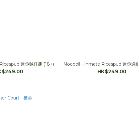
t Ricespud 迷你賊仔薯 (18+)
Noodoll - Inmate Ricespud 迷你通
K$249.00
HK$249.00