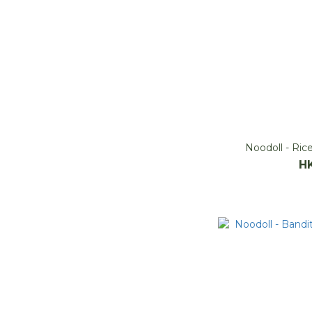
Noodoll - R
H