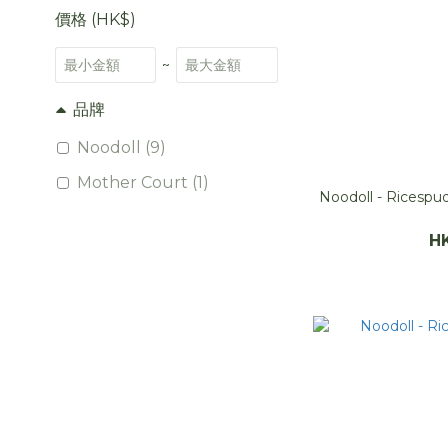
價格 (HK$)
~
品牌
Noodoll (9)
Mother Court (1)
Noodoll - Ricesp
H