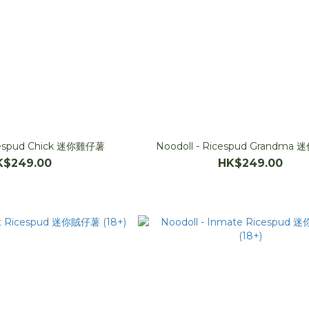
icespud Chick 迷你雞仔薯
Noodoll - Ricespud Grandm
K$249.00
HK$249.00