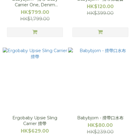
Carrier One, Denim
HK$120.00
Grey/Dark Grey
HK$799.00
HK$399.00
HK$1,799.00
Ergobaby Upsie Sling
Babybjorn - 揹帶口水布
Carrier 揹帶
HK$80.00
HK$629.00
HK$239.00