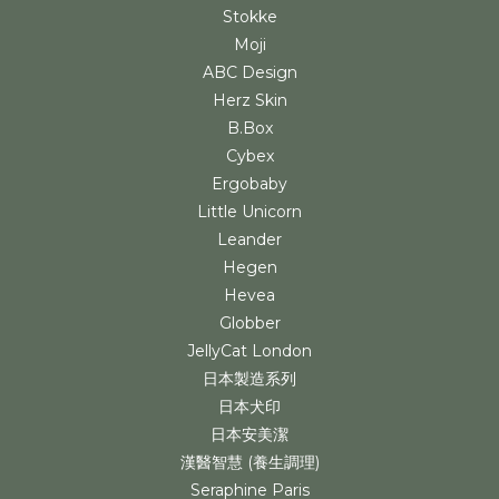
Stokke
Moji
ABC Design
Herz Skin
B.Box
Cybex
Ergobaby
Little Unicorn
Leander
Hegen
Hevea
Globber
JellyCat London
日本製造系列
日本犬印
日本安美潔
漢醫智慧 (養生調理)
Seraphine Paris