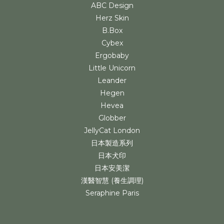
ABC Design
Herz Skin
B.Box
Cybex
Ergobaby
Little Unicorn
Leander
Hegen
Hevea
Globber
JellyCat London
日本製造系列
日本犬印
日本安美潔
漢醫智慧 (養生調理)
Seraphine Paris