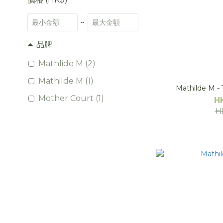
~
品牌
Mathlide M (2)
Mathilde M (1)
Mathilde M 
Mother Court (1)
H
H