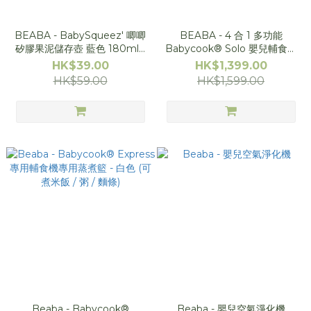
BEABA - BabySqueez' 唧唧
BEABA - 4 合 1 多功能
矽膠果泥儲存壺 藍色 180ml /
Babycook® Solo 嬰兒輔食機
6 oz
果泥 肉泥 米糊 攪拌機 攪拌器
HK$39.00
HK$1,399.00
蒸煮機 加固餵食器 - 玫瑰金色
HK$59.00
HK$1,599.00
Beaba - Babycook®
Beaba - 嬰兒空氣淨化機