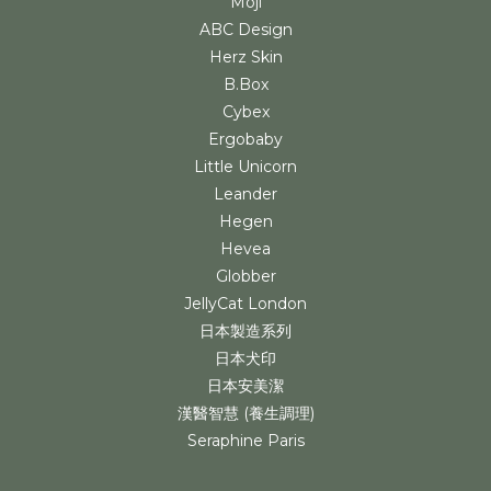
Moji
ABC Design
Herz Skin
B.Box
Cybex
Ergobaby
Little Unicorn
Leander
Hegen
Hevea
Globber
JellyCat London
日本製造系列
日本犬印
日本安美潔
漢醫智慧 (養生調理)
Seraphine Paris