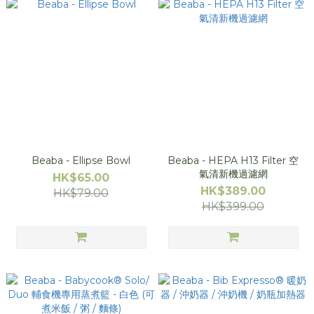
Beaba - Ellipse Bowl
Beaba - HEPA H13 Filter 空
氣清新機過濾網
HK$65.00
HK$389.00
HK$79.00
HK$399.00