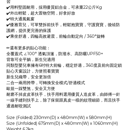
習
✔️用料堅固耐用，採用優質鋁合金，可承重22公斤Kg
✔️外出輕鬆，超大置物空間，好拿好放
✔️特大通風氣窗
✔️優雅育兒，可單雙拆前扶手，輕鬆抱寶寶，守護寶寶，後傾防
護網，提供更完善的保護
✔️乘坐舒適，四輪高效避震，前輪自動定向 / 360°旋轉
✏還有更多的貼心功能：
全覆蓋式 ∠100° 透氣頂篷，防潑水、高防曬UPF50+
背靠可全平躺，新生兒適用
同類型嬰兒車擁有6吋特大前輪，穩定舒適，360度及前向固定鎖
貼心天窗設計，方便照看寶寶
新生兒織帶，安全更加倍
二合一兩用胯帶，可轉換安全模式/舒適模式
歐規一踩雙煞，安全又方便
耐磨不掉皮皮革扶手，扶手用料選用優質人造皮革，由師傅一針
一線手縫到扶手上，除了保留跟真皮一樣的紋理細節，而且扶手
通過耐咬測試
Size (Folded) 230mm(D) x 480mm(W) x 580mm(H)
Size (Unfolded) 675mm(D) x 480mm(W) x 1060mm(H)
Weight 6.2kg