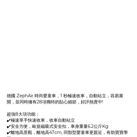
德國 ZephAir 時尚嬰童車，1 秒極速收車，自動站立，容易展
開，並同時擁有28項獨特的貼心細節，好評熱賣中!
超強8大項功能：
✔️極速單手快速收車，收車自動站立
✔️安全方便，歐規磁吸式安全扣，車身重量6.2公斤Kg
✔️離地高景觀，離地高47cm, 同類型嬰童車更親近，有助寶寶學