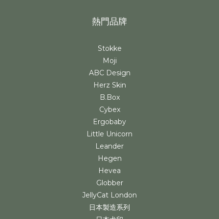
熱門品牌
Stokke
Moji
ABC Design
Herz Skin
B.Box
Cybex
Ergobaby
Little Unicorn
Leander
Hegen
Hevea
Globber
JellyCat London
日本製造系列