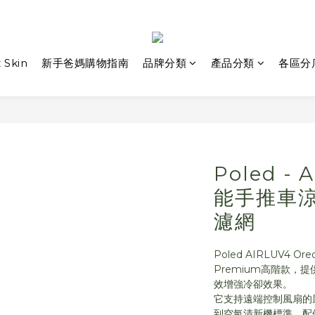
 Skin
新手爸媽購物指南
品牌分類
產品分類
各區分
Poled - 
能手推車涼感
濾網
Poled AIRLUV4
Premium高階款，
效增強冷卻效果。
它支持遠端控制風扇的風
到空氣清新機標準。配備