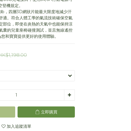
空登機規定。
db，四層3D網狀片能最大限度地減少汗
舒適。符合人體工學的氣流技術確保空氣
定部位，即使在炎熱的天氣中也能保持涼
氣囊的兒童座椅碰撞測試，並且無線遙控
為您和寶寶提供更好的使用體驗。
HK$1,198.00
立即購買
加入追蹤清單