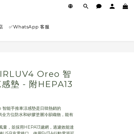
店
✅WhatsApp 客服
立即購買
AIRLUV4 Oreo 智
墊 - 附HEPA13
 Oreo 智能手推車涼感墊是日韓熱銷的
提供全方位防水和矽膠塗層冷卻織物，能有
量，並採用HEPA13濾網，過濾效能達
USB充電接口，使用5V/3A行動電源可