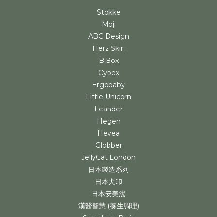
Stokke
Moji
ABC Design
Herz Skin
B.Box
Cybex
Ergobaby
Little Unicorn
Leander
Hegen
Hevea
Globber
JellyCat London
日本製造系列
日本犬印
日本安美潔
漢醫智慧 (養生調理)