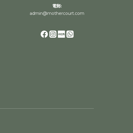
電郵:
admin@mothercourt.com