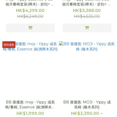
個月餐椅套裝(櫸木) - 折扣+ 送
個月餐椅套裝(櫸木) - 折扣+ 送
丹麥無毒硼矽玻璃奶樽+奶樽保
丹坐墊, Hevea 木製玩具/
HK$4,299.00
HK$3,388.00
護球 2合1套裝, Brightberry 牙
bopomofo 餐具套裝]
HK$6,249.00
HK$4,635.00
膠 x2, 日本安美潔-護理套裝]
限時優惠
BB 展優惠: moji - Yippy 成長
BB 展優惠: MOJI - Yippy 成
椅/餐椅, Essence (歐洲櫸木系
長椅 (橡木系列)
列)
HK$1,999.00
HK$2,390.00 ~