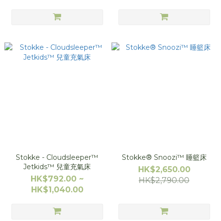
Stokke - Cloudsleeper™
Stokke® Snoozi™ 睡籃床
Jetkids™ 兒童充氣床
HK$2,650.00
HK$792.00 ~
HK$2,790.00
HK$1,040.00