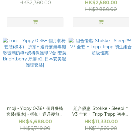
HK$2,380.00
HK$2,580.00
HK$2,880.00
moji - Yippy 0-36+ 個月餐椅
組合優惠: Stokke - Sleepi™
套裝(橡木) - 折扣+ 送丹麥無毒
V3 全套 + Tripp Trapp 初生組
硼矽玻璃奶樽+奶樽保護球 2合
合 超級優惠!!
HK$4,688.00
HK$11,330.00
1套裝, Brightberry 牙膠 x2, 日
HK$6,749.00
HK$14,560.00
本安美潔-護理套裝]