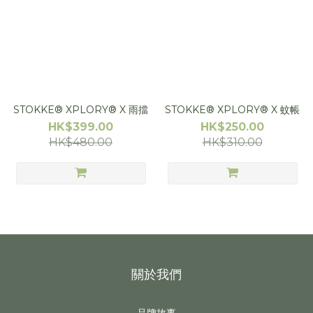
STOKKE® XPLORY® X 雨擋
STOKKE® XPLORY® X 蚊帳
HK$399.00
HK$250.00
HK$480.00
HK$310.00
關於我們