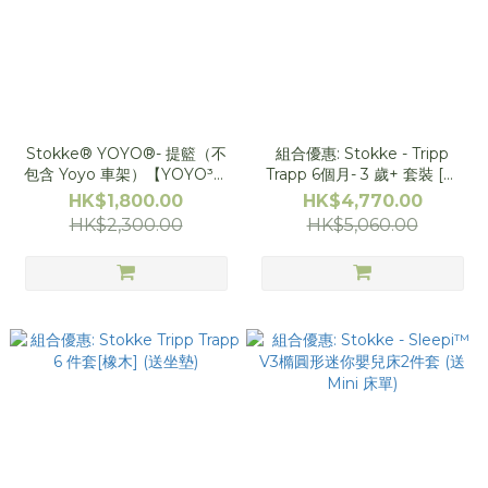
Stokke® YOYO®- 提籃（不
組合優惠: Stokke - Tripp
包含 Yoyo 車架）【YOYO³及
Trapp 6個月- 3 歲+ 套裝 [橡
YOYO² 適用】
木] (折扣 + 贈送坐墊 )
HK$1,800.00
HK$4,770.00
HK$2,300.00
HK$5,060.00